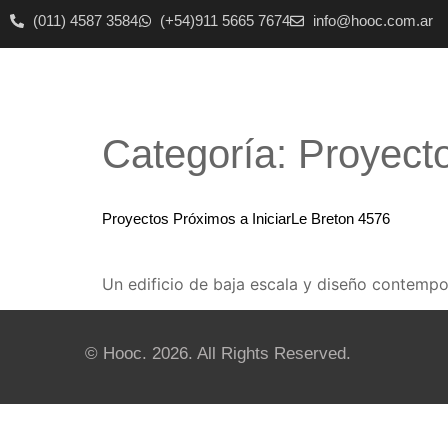
(011) 4587 3584
(+54)911 5665 7674
info@hooc.com.ar
Categoría:
Proyecto
Proyectos Próximos a Iniciar
Le Breton 4576
Un edificio de baja escala y diseño contempor
© Hooc. 2026. All Rights Reserved.